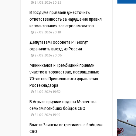
24.09.2024 20:25
В Госдуме призвали ужесточить
ответственность за нарушение правил
использования электросамокатов
24.09.2024 20:18
Депутатам Госсовета РТ могут
ограничить выезд из России
24.09.2024 20:06
Минниханов и Трембицкий приняли
участие в торжествах, посвященных
70-летию Приволжского управления
Ростехнадзора
24.09.2024 19:32
В Агрызе вручили ордена Мужества
семьям погибших бойцов СВО
24.09.2024 19:19
Власти Заинска встретились с бойцами
СВО