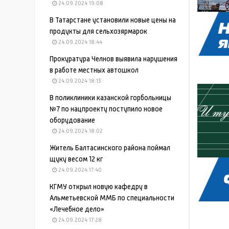
24.09.2024 19:08
В Татарстане установили новые цены на
продукты для сельхозярмарок
24.09.2024 18:44
Прокуратура Челнов выявила нарушения
в работе местных автошкол
24.09.2024 18:13
В поликлиники казанской горбольницы
№7 по нацпроекту поступило новое
оборудование
24.09.2024 18:02
Житель Балтасинского района поймал
щуку весом 12 кг
24.09.2024 17:40
КГМУ открыл новую кафедру в
Альметьевской ММБ по специальности
«Лечебное дело»
24.09.2024 17:28