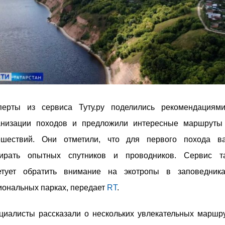
перты из сервиса Туту.ру поделились рекомендациям
анизации походов и предложили интересные маршруты
ешествий. Они отметили, что для первого похода в
ирать опытных спутников и проводников. Сервис т
етует обратить внимание на экотропы в заповедник
иональных парках, передает
RT
.
циалисты рассказали о нескольких увлекательных маршру