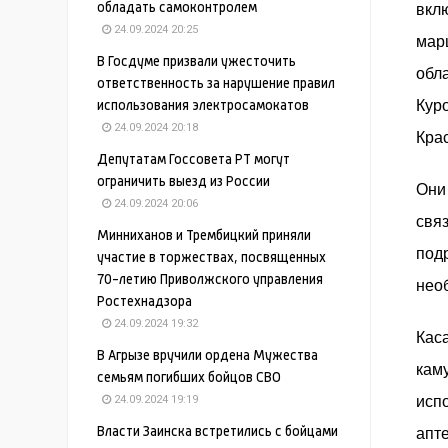
вкл
обладать самоконтролем
24.09.2024 20:25
мар
В Госдуме призвали ужесточить
обл
ответственность за нарушение правил
Кур
использования электросамокатов
24.09.2024 20:18
Кра
Депутатам Госсовета РТ могут
ограничить выезд из России
Они
24.09.2024 20:06
свя
Минниханов и Трембицкий приняли
под
участие в торжествах, посвященных
70-летию Приволжского управления
нео
Ростехнадзора
24.09.2024 19:32
Кас
В Агрызе вручили ордена Мужества
кам
семьям погибших бойцов СВО
исп
24.09.2024 19:19
апт
Власти Заинска встретились с бойцами