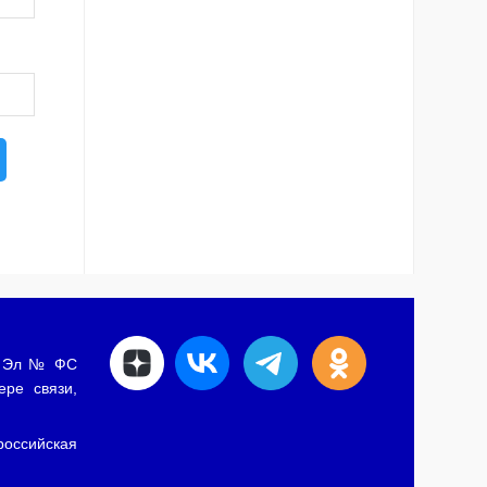
ии Эл № ФС
ере связи,
российская