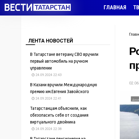
ГЛАВНАЯ
Т
Глав
ЛЕНТА НОВОСТЕЙ
Р
В Татарстане ветерану СВО вручили
п
первый автомобиль на ручном
управлении
24.09.2024 22:43
02.06
В Казани вручили Международную
премию им.Евгения Завойского
24.09.2024 22:41
Татарстанцам объяснили, как
обезопасить себя от создания
виртуального двойника
24.09.2024 22:38