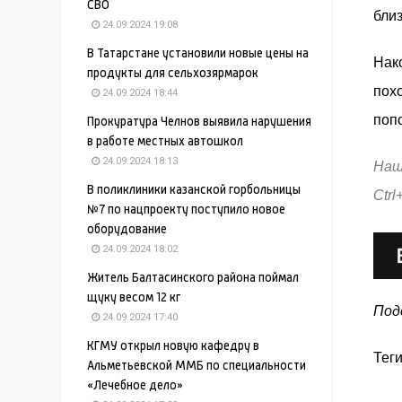
СВО
бли
24.09.2024 19:08
В Татарстане установили новые цены на
Нак
продукты для сельхозярмарок
пох
24.09.2024 18:44
поп
Прокуратура Челнов выявила нарушения
в работе местных автошкол
24.09.2024 18:13
Наш
В поликлиники казанской горбольницы
Ctrl
№7 по нацпроекту поступило новое
оборудование
24.09.2024 18:02
Житель Балтасинского района поймал
щуку весом 12 кг
Под
24.09.2024 17:40
КГМУ открыл новую кафедру в
Тег
Альметьевской ММБ по специальности
«Лечебное дело»