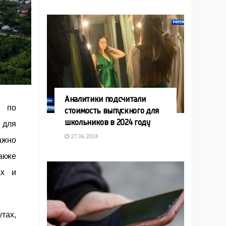
Аналитики подсчитали
и по
стоимость выпускного для
школьников в 2024 году
 для
27.06.2024
ажно
акже
ах и
тах,