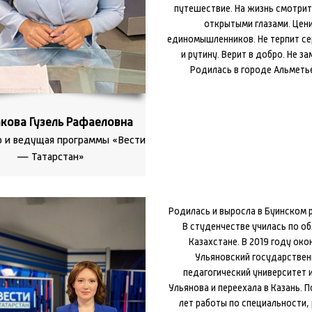
путешествие. На жизнь смотри
открытыми глазами. Цен
единомышленников. Не терпит се
и рутину. Верит в добро. Не з
Родилась в городе Альметь
кова Гузель Рафаеловна
 и ведущая программы «Вести
— Татарстан»
Родилась и выросла в Буинском р
В студенчестве училась по об
Казахстане. В 2019 году око
Ульяновский государстве
педагогический университет и
Ульянова и переехала в Казань. 
лет работы по специальности,