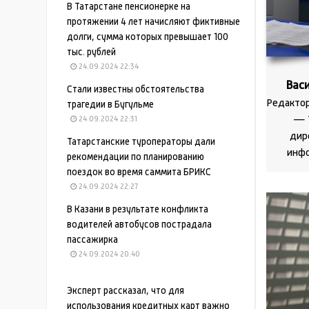
В Татарстане пенсионерке на
протяжении 4 лет начисляют фиктивные
долги, сумма которых превышает 100
тыс. рублей
24.09.2024 22:34
Вас
Стали известны обстоятельства
Редактор
трагедии в Бугульме
— 
24.09.2024 22:31
дир
Татарстанские туроператоры дали
инф
рекомендации по планированию
поездок во время саммита БРИКС
24.09.2024 22:27
В Казани в результате конфликта
водителей автобусов пострадала
пассажирка
24.09.2024 20:40
Эксперт рассказал, что для
использования кредитных карт важно