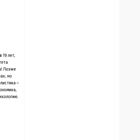
 19 лет,
тета
У. Позже
ах, но
алистика –
ономика,
ихологию.