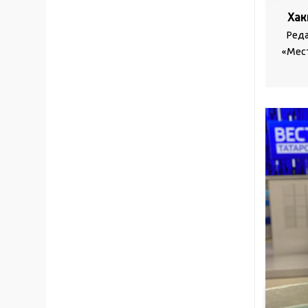
Хак
Реда
«Мест