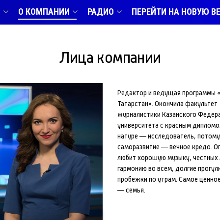
В
О КОМПАНИИ
РАДИО
ПЕРЕЙТИ НА НОВУЮ В
Лица компании
Редактор и ведущая программы 
Татарстан». Окончила факультет
журналистики Казанского Федер
университета с красным дипломо
натуре — исследователь, потому
саморазвитие — вечное кредо. О
любит хорошую музыку, честных
гармонию во всем, долгие прогул
пробежки по утрам. Самое ценное
— семья.