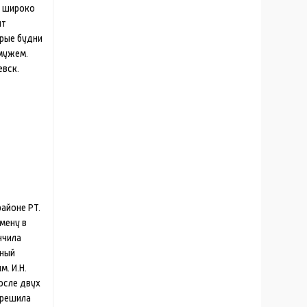
т широко
ит
рые будни
амужем.
евск.
айоне РТ.
мену в
нчила
нный
м. И.Н.
После двух
 решила