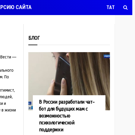
ЕРСИЮ САЙТА
ТАТ
БЛОГ
«Вести —
ального
м. По
птимист,
 людей,
В России разработали чат-
ки и
бот для будущих мам с
 в жизни
возможностью
психологической
поддержки