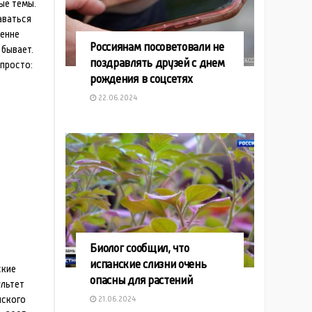
ые темы.
аваться
ренне
Россиянам посоветовали не
 бывает.
поздравлять друзей с днем
просто:
рождения в соцсетях
22.06.2024
Биолог сообщил, что
испанские слизни очень
ские
опасны для растений
ультет
нского
21.06.2024