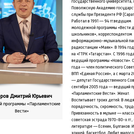
государственного университета,
Поволжскую Академию государс
службы при Президенте РФ (Сарат
Работал в 1991 — 94 гг.ведущим
молодежной программы «Вести 
школьников», корреспондентом
информационно-музыкальной па
радиостанции «Маяк». В 1994 го
на «ГТРК «Татарстан». С 1996 год
ведущий программы «Новости». С
года — член политического Сове
ВПП «Единая Россия», а с марта 
— депутат Государственного Сов
сентября 2005 года — ведущий 
«Парламентские Вести». Женат.
оров Дмитрий Юрьевич
Воспитывает троих детей. В людя
й программы «Парламентские
порядочность, скромность, труд
Вести»
Привязанность в музыке — класс
советская эстрада 1970-80-х гг., 
литературе — Есенин, Булгаков. И
хоккей, баскетбол. Любит малос