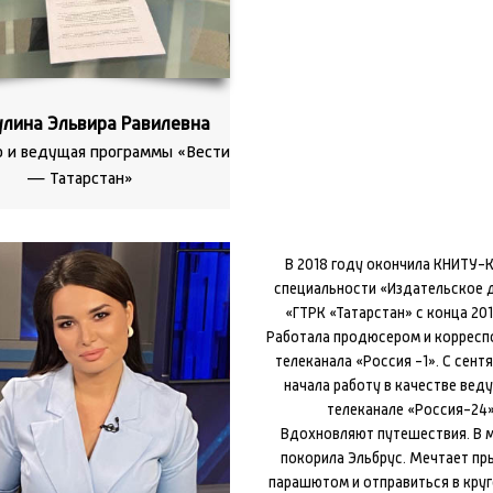
лина Эльвира Равилевна
 и ведущая программы «Вести
— Татарстан»
В 2018 году окончила КНИТУ-
специальности «Издательское д
«ГТРК «Татарстан» с конца 201
Работала продюсером и коррес
телеканала «Россия -1». С сент
начала работу в качестве вед
телеканале «Россия-24»
Вдохновляют путешествия. В м
покорила Эльбрус. Мечтает пр
парашютом и отправиться в кру