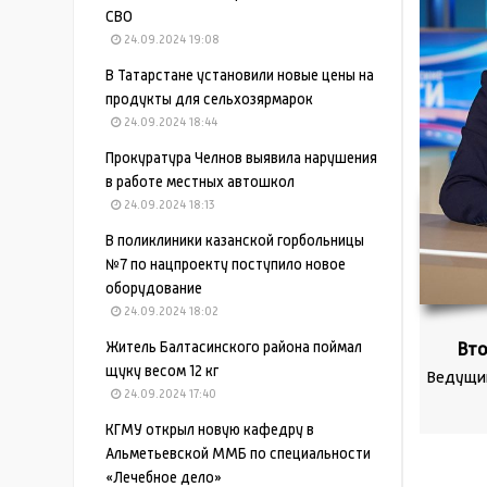
СВО
24.09.2024 19:08
В Татарстане установили новые цены на
продукты для сельхозярмарок
24.09.2024 18:44
Прокуратура Челнов выявила нарушения
в работе местных автошкол
24.09.2024 18:13
В поликлиники казанской горбольницы
№7 по нацпроекту поступило новое
оборудование
24.09.2024 18:02
Житель Балтасинского района поймал
Вт
щуку весом 12 кг
Ведущи
24.09.2024 17:40
КГМУ открыл новую кафедру в
Альметьевской ММБ по специальности
«Лечебное дело»