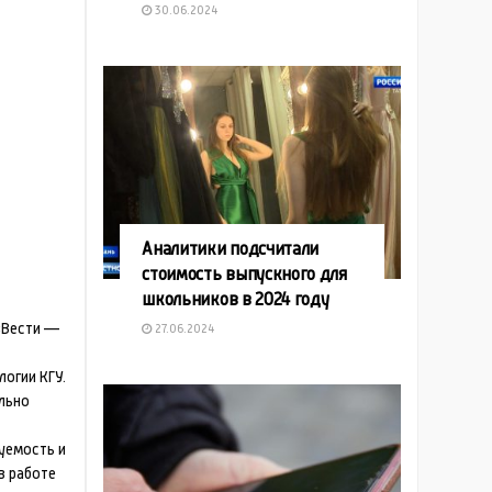
30.06.2024
Аналитики подсчитали
стоимость выпускного для
школьников в 2024 году
«Вести —
27.06.2024
огии КГУ.
льно
уемость и
в работе