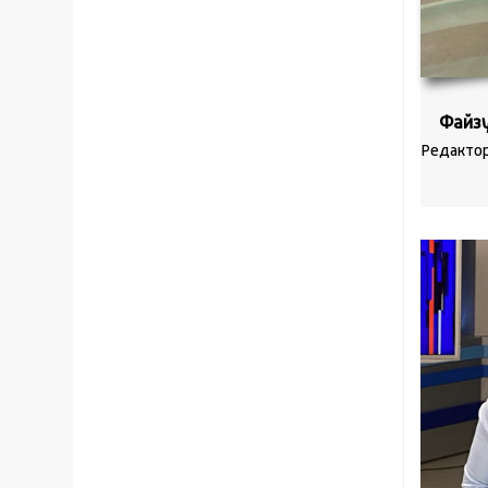
Файзу
Редактор