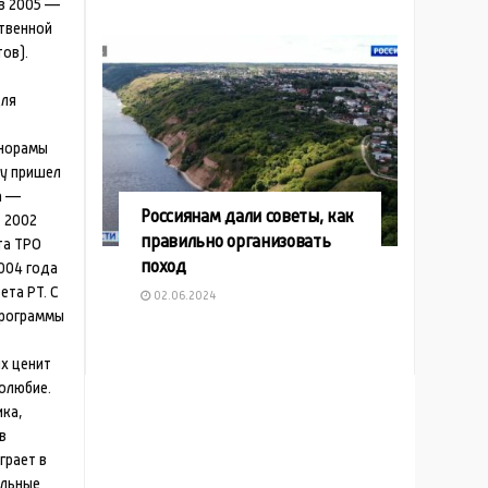
 в 2005 —
твенной
ов).
для
норамы
ду пришел
а —
Россиянам дали советы, как
 2002
правильно организовать
та ТРО
поход
2004 года
ета РТ. С
02.06.2024
программы
х ценит
олюбие.
ика,
в
грает в
ольные