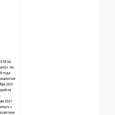
КХТИ по
ело». На
9 года.
пондентом
ября 2021
ущей на
.
ае 2021
ыгнуть с
госветное