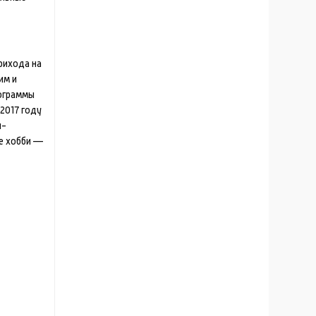
прихода на
им и
ограммы
 2017 году
и-
ое хобби —