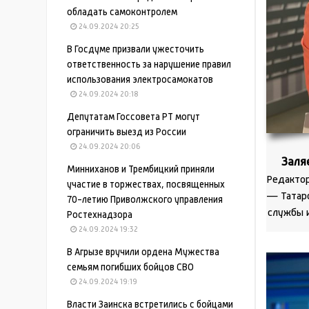
обладать самоконтролем
24.09.2024 20:25
В Госдуме призвали ужесточить
ответственность за нарушение правил
использования электросамокатов
24.09.2024 20:18
Депутатам Госсовета РТ могут
ограничить выезд из России
24.09.2024 20:06
Заля
Минниханов и Трембицкий приняли
Редактор
участие в торжествах, посвященных
— Татарс
70-летию Приволжского управления
службы 
Ростехнадзора
24.09.2024 19:32
В Агрызе вручили ордена Мужества
семьям погибших бойцов СВО
24.09.2024 19:19
Власти Заинска встретились с бойцами